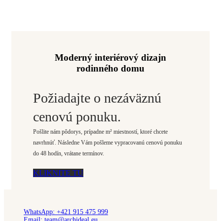
Moderný interiérový dizajn
rodinného domu
Požiadajte o nezáväznú
cenovú ponuku.
Pošlite nám pôdorys, prípadne m² miestností, ktoré chcete
navrhnúť. Následne Vám pošleme vypracovanú cenovú ponuku
do 48 hodín, vrátane termínov.
KLIKNITE TU
WhatsApp: +421 915 475 999
Email: team@archideal.eu