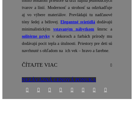
tomto bohatom priestore sa drží najmä jednoduchých
tvarov a línií. Modernosť a strohosť sa odzrkadľuje
aj vo výbere materiálov. Prevládajú tu nadčasové
tóny šedej a béžovej.
Elegantné svietidlá
dodávajú
minimalistickým
vstavaným nábytkom
šmrnc a
solitérne prvky
v dekoroch a farbách prírody mu
dodávajú pocit tepla a útulnosti. Priestory pre deti sú
navrhnuté s ohľadom na ich vek – hravo a farebne.
ČÍTAJTE VIAC
NEZÁVÄZNÁ CENOVÁ PONUKA