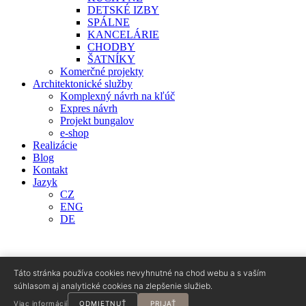
DETSKÉ IZBY
SPÁLNE
KANCELÁRIE
CHODBY
ŠATNÍKY
Komerčné projekty
Architektonické služby
Komplexný návrh na kľúč
Expres návrh
Projekt bungalov
e-shop
Realizácie
Blog
Kontakt
Jazyk
CZ
ENG
DE
Táto stránka používa cookies nevyhnutné na chod webu a s vaším
súhlasom aj analytické cookies na zlepšenie služieb.
Viac informácií
ODMIETNUŤ
PRIJAŤ