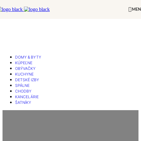
Skip to navigation
Skip to main content
ME
DOMY & BYTY
KÚPEĽNE
OBÝVAČKY
KUCHYNE
DETSKÉ IZBY
SPÁLNE
CHODBY
KANCELÁRIE
ŠATNÍKY