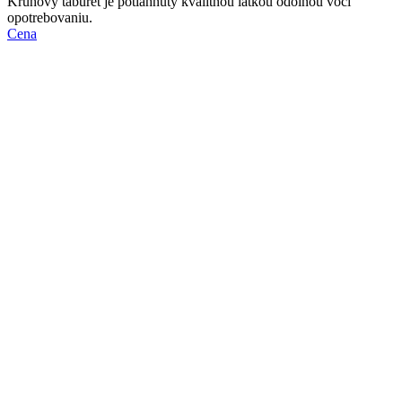
Kruhový taburet je potiahnutý kvalitnou látkou odolnou voči
opotrebovaniu.
Cena