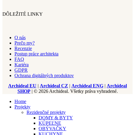
DÔLEŽITÉ LINKY
O nás
Prečo my?
Recenzie
Postup práce architekta
FAQ
Kariéra
GDPR
Ochrana digitálných produktov
Archideal EU
|
Archideal CZ
|
Archideal ENG
|
Archideal
SHOP
| © 2026 Archideal. Všetky práva vyhradené.
Home
Projekty
Rezidenčné projekty
DOMY & BYTY
KÚPEĽNE
OBÝVAČKY
KUCHYNE