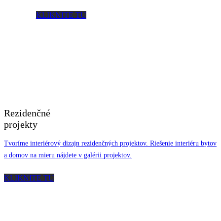
KLIKNITE TU
Rezidenčné
projekty
Tvoríme interiérový dizajn rezidenčných projektov. Riešenie interiéru bytov
a domov na mieru nájdete v galérii projektov.
KLIKNITE TU