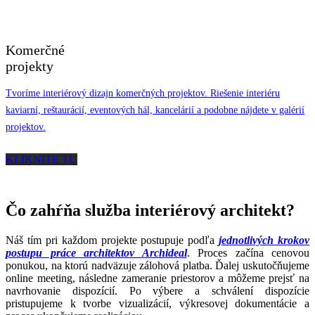
Komerčné
projekty
Tvoríme interiérový dizajn komerčných projektov. Riešenie interiéru
kaviarní, reštaurácií, eventových hál, kancelárií a podobne nájdete v galérií
projektov.
KLIKNITE TU
Čo zahŕňa služba interiérový architekt?
Náš tím pri každom projekte postupuje podľa
jednotlivých krokov
postupu práce architektov Archideal
. Proces začína cenovou
ponukou, na ktorú nadväzuje zálohová platba. Ďalej uskutočňujeme
online meeting, následne zameranie priestorov a môžeme prejsť na
navrhovanie dispozícií. Po výbere a schválení dispozície
pristupujeme k tvorbe vizualizácií, výkresovej dokumentácie a