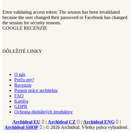
Error validating access token: The session has been invalidated
because the user changed their password or Facebook has changed
the session for security reasons.
GOOGLE RECENZIE
DÔLEŽITÉ LINKY
O nás
Prečo my?
Recenzie
Postup práce architekta
FAQ
Kariéra
GDPR
Ochrana digitálných produktov
Archideal EU
|
Archideal CZ
|
Archideal ENG
|
Archideal SHOP
| © 2026 Archideal. Všetky práva vyhradené.