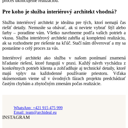
proces ukončujeme realizáciou.
Pre koho je služba interiérový architekt vhodná?
Služba interiérový architekt je ideálna pre tých, ktorí nemajú čas
riešiť detaily. Nemusíte sa obávať, ak si neviete vybrať štýl alebo
farby – poradíme vám. Všetko navrhneme podľa vašich potrieb a
vkusu. Služba interiérový architekt zahŕňa aj kompletnú realizáciu,
ak sa rozhodnete pre riešenie na kľúč. Stačí nám dôverovať a my sa
postaráme o celý proces za vás.
Interiérový architekt ako služba v našom ponímaní znamená
hľadanie riešení, ktoré fungujú v praxi. Každý návrh vychádza z
konkrétnych potrieb klienta a zohľadňuje aj technické detaily, ktoré
majú vplyv na každodenné používanie priestoru. Vďaka
skúsenostiam vieme už v úvodných fázach projektu predchádzať
častým chybám a zbytočným zmenám počas realizácie.
WhatsApp: +421 915 475 999
Email: team@archideal.eu
INSTAGRAM