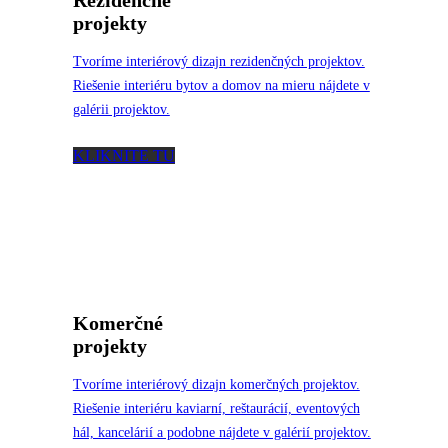
Rezidenčné
projekty
Tvoríme interiérový dizajn rezidenčných projektov.
Riešenie interiéru bytov a domov na mieru nájdete v
galérii projektov.
KLIKNITE TU
Komerčné
projekty
Tvoríme interiérový dizajn komerčných projektov.
Riešenie interiéru kaviarní, reštaurácií, eventových
hál, kancelárií a podobne nájdete v galérií projektov.