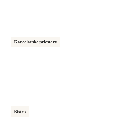
50 m²
Kancelárske priestory
NITRA
249 m²
Bistro
DRIVE THRU RAKÚSKO