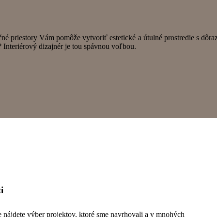
rčné priestory Vám pomôže vytvoriť estetické a útulné prostredie s dôr
Interiérový dizajnér je tou spávnou voľbou.
i
nke nájdete výber projektov, ktoré sme navrhovali a v mnohých