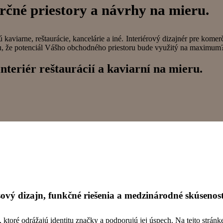
rčné priestory a návrhy na mieru.
 kaviarne, reštaurácie, kancelárie a iné. Interiérový dizajnér pre kome
, že potenciál Vášho obchodného priestoru bude využitý na maximum? 
nteriér reštaurácií a kaviarní na mieru.
sový dizajn, funkčné riešenia a medzinárodné skúsenost
, ktoré odrážajú identitu značky a podporujú jej úspech. Na tejto strá