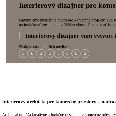
Interiérový dizajnér pre kome
Navrhujeme interiér na mieru pre komerčné projekty, ako sú
na funkčnosť presne podľa Vášho vkusu. Chcete mať istotu
Interiérový dizajnér vám vytvorí i
Sledujte nás na našich médiách:
Interiérový architekt pre komerčné priestory – nadča
Archideal prináša kreatívne a funkčné riešenia pre komerčné priestory