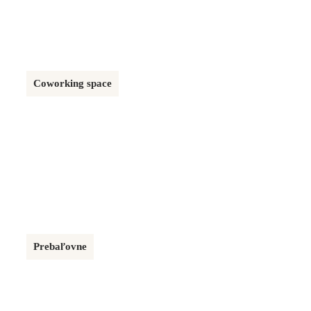
Coworking space
AUPARK BRATISLAVA
52 m²
Prebaľovne
AUPARK BRATISLAVA