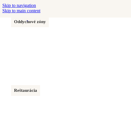
Skip to navigation
Skip to main content
Oddychové zóny
AUPARK BRATISLAVA
130 m²
Reštaurácia
REŠTAURÁCIA NITRA
61 m²