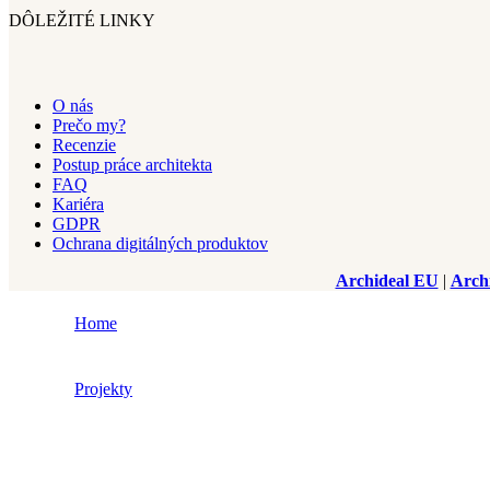
DÔLEŽITÉ LINKY
O nás
Prečo my?
Recenzie
Postup práce architekta
FAQ
Kariéra
GDPR
Ochrana digitálných produktov
Archideal EU
|
Arch
Home
Projekty