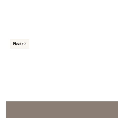
20 m²
Pizzéria
MINI TRATTORIA
48 m²