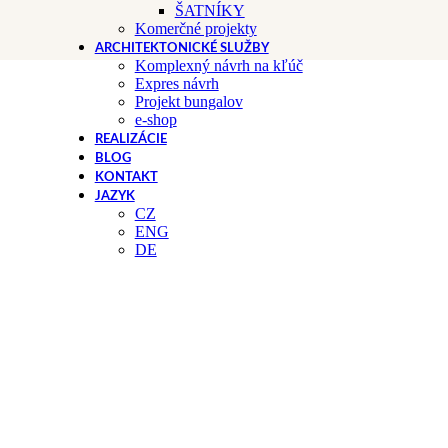
ŠATNÍKY
Komerčné projekty
ARCHITEKTONICKÉ SLUŽBY
Komplexný návrh na kľúč
Expres návrh
Projekt bungalov
e-shop
REALIZÁCIE
BLOG
KONTAKT
JAZYK
CZ
ENG
DE