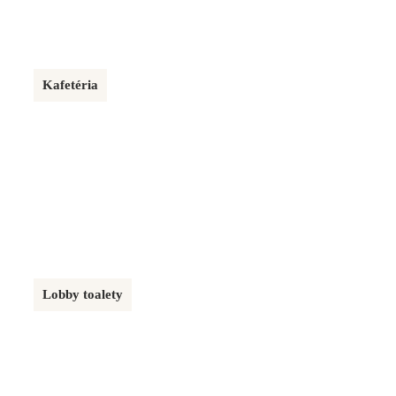
Kafetéria
LA MER DUBAI
58 m²
Lobby toalety
AUPARK BRATISLAVA
30 m²