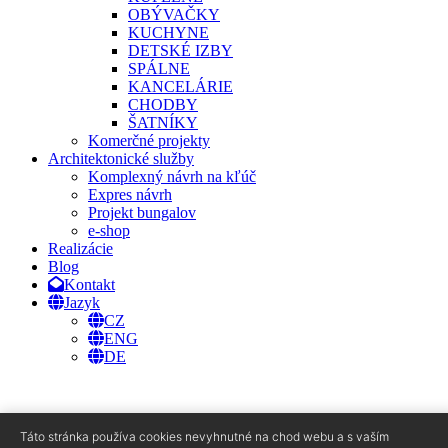
OBÝVAČKY
KUCHYNE
DETSKÉ IZBY
SPÁLNE
KANCELÁRIE
CHODBY
ŠATNÍKY
Komerčné projekty
Architektonické služby
Komplexný návrh na kľúč
Expres návrh
Projekt bungalov
e-shop
Realizácie
Blog
Kontakt
Jazyk
CZ
ENG
DE
Táto stránka používa cookies nevyhnutné na chod webu a s vaším