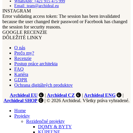
WhatsApp: +421 915 475 999
Email: team@archideal.eu
INSTAGRAM
Error validating access token: The session has been invalidated
because the user changed their password or Facebook has changed
the session for security reasons.
GOOGLE RECENZIE
DÔLEŽITÉ LINKY
O nás
Prečo my?
Recenzie
Postup práce architekta
FAQ
Kariéra
GDPR
Ochrana digitálných produktov
Archideal EU
|
Archideal CZ
|
Archideal ENG
|
Archideal SHOP
| © 2026 Archideal. Všetky práva vyhradené.
Home
Projekty
Rezidenčné projekty
DOMY & BYTY
KÚPEĽNE