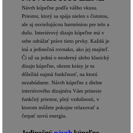
Návrh kúpeľne podľa vášho vkusu.
Priestor, ktorý sa spája nielen s čistotou,
ale aj osviežujúcou harmóniou pre telo a
dušu. Interiérový dizajn kúpeľne má v
sebe odrážať práve tieto prvky. Každá je
iná a jedinečná rovnako, ako jej majiteľ.
Či už sa jedná o moderný alebo klasický
dizajn kúpeľne, okrem krásy je tu
dôležitá najmä funkčnosť, na ktorú
nezabúdame. Návrh kúpeľne z dielne
interiérového dizajnéra Vám prinesie
funkčný priestor, plný vzdušnosti, v
ktorom môžete pokojne relaxovať a
čerpať novú energiu.
Jedinečný
návrh
kúpeľne