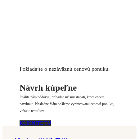
Požiadajte o nezáväznú cenovú ponuku.
Návrh kúpeľne
Pošlite nám pôdorys, prípadne m² miestností, ktoré chcete
navrhnúť. Následne Vám pošleme vypracovanú cenovú ponuku,
vrátane termínov.
KLIKNITE TU