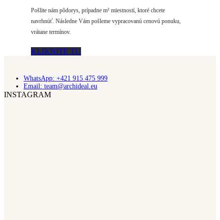
Pošlite nám pôdorys, prípadne m² miestností, ktoré chcete
navrhnúť. Následne Vám pošleme vypracovanú cenovú ponuku,
vrátane termínov.
KLIKNITE TU
WhatsApp: +421 915 475 999
Email: team@archideal.eu
INSTAGRAM