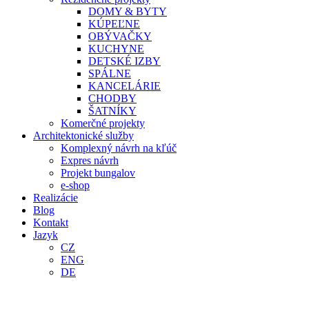
DOMY & BYTY
KÚPEĽNE
OBÝVAČKY
KUCHYNE
DETSKÉ IZBY
SPÁLNE
KANCELÁRIE
CHODBY
ŠATNÍKY
Komerčné projekty
Architektonické služby
Komplexný návrh na kľúč
Expres návrh
Projekt bungalov
e-shop
Realizácie
Blog
Kontakt
Jazyk
CZ
ENG
DE