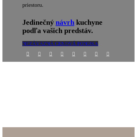
priestoru.
Jedinečný
návrh
kuchyne
podľa vašich predstáv.
NEZÁVÄZNÁ CENOVÁ PONUKA