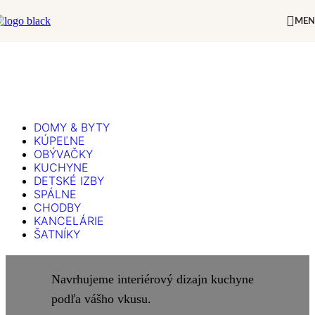
Skip to navigation
Skip to main content
ME
DOMY & BYTY
KÚPEĽNE
OBÝVAČKY
KUCHYNE
DETSKÉ IZBY
SPÁLNE
CHODBY
KANCELÁRIE
ŠATNÍKY
Navrhujeme interiérový dizajn kuchyne
podľa vášho vkusu.