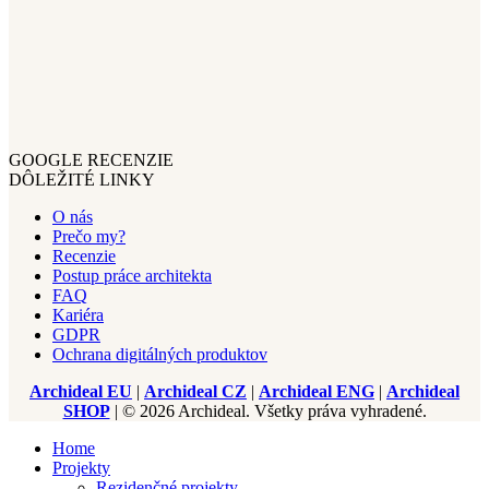
GOOGLE RECENZIE
DÔLEŽITÉ LINKY
O nás
Prečo my?
Recenzie
Postup práce architekta
FAQ
Kariéra
GDPR
Ochrana digitálných produktov
Archideal EU
|
Archideal CZ
|
Archideal ENG
|
Archideal
SHOP
| © 2026 Archideal. Všetky práva vyhradené.
Home
Projekty
Rezidenčné projekty