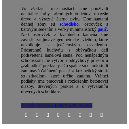
Vo
všetkých
miestnostiach
sme
používali
neutrálne
farby
prírodných
odtieňov
,
tmavšie
drevo
a
výrazné
čierne
pvky
.
Dominantami
dennej
zóny
sú
schodisko
,
ostrovček
s
barovým
sedením
a
veľký
minimalistický
gauč
.
Nad
ostrovček
z
kvalitného
kameňa
sme
zavesili
zaujímavé
geometrické
svietidlo
,
ktoré
nekoliduje
s
jedálenským
osvetlením
.
Priestrannú
kuchyňu
s
obývačkou
delí
podsvietená
lamelová
stena
.
Pod
nenápadným
schodiskom
me
vytvorili
oddychový
priestor
a
„
záhradku
“
pre
kvety
.
Do
spálne
sme
umiestnili
zaujímavú
čalúnenú
posteľ
a
kozmetický
stolík
so
zrkadlom
,
ktoré
určite
záujmu
.
Vrámci
podlahy
sme
pracovali
s
rozložením
betónovej
dlažby,
drevených
parkiet
a
s
vytváraním
drevených
schodíkov
.
NEZÁVÄZNÁ CENOVÁ PONUKA