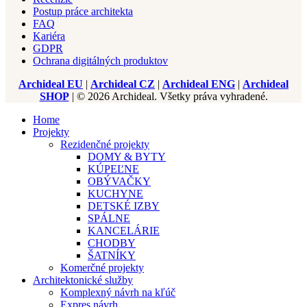
Postup práce architekta
FAQ
Kariéra
GDPR
Ochrana digitálných produktov
Archideal EU
|
Archideal CZ
|
Archideal ENG
|
Archideal
SHOP
| © 2026 Archideal. Všetky práva vyhradené.
Home
Projekty
Rezidenčné projekty
DOMY & BYTY
KÚPEĽNE
OBÝVAČKY
KUCHYNE
DETSKÉ IZBY
SPÁLNE
KANCELÁRIE
CHODBY
ŠATNÍKY
Komerčné projekty
Architektonické služby
Komplexný návrh na kľúč
Expres návrh