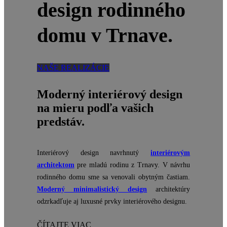
design rodinného
domu v Trnave.
NAŠE REALIZÁCIE
Moderný interiérový design
na mieru podľa vašich
predstáv.
Interiérový design navrhnutý
interiérovým
architektom
pre
mladú
rodinu
z
Trnavy.
V návrhu
rodinného domu
sme sa venovali
obytným častiam
.
Moderný
minimalistický
design
architektúry
odzrkadľuje
aj luxusné prvky
interiérového
designu
.
ČÍTAJTE VIAC