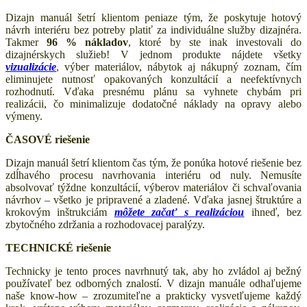
Dizajn manuál šetrí klientom peniaze tým, že poskytuje hotový
návrh interiéru bez potreby platiť za individuálne služby dizajnéra.
Takmer
96 % nákladov
, ktoré by ste inak investovali do
dizajnérskych služieb! V jednom produkte nájdete všetky
vizualizácie
, výber materiálov, nábytok aj nákupný zoznam, čím
eliminujete nutnosť opakovaných konzultácií a neefektívnych
rozhodnutí. Vďaka presnému plánu sa vyhnete chybám pri
realizácii, čo minimalizuje dodatočné náklady na opravy alebo
výmeny.
ČASOVÉ riešenie
Dizajn manuál šetrí klientom čas tým, že ponúka hotové riešenie bez
zdĺhavého procesu navrhovania interiéru od nuly. Nemusíte
absolvovať týždne konzultácií, výberov materiálov či schvaľovania
návrhov – všetko je pripravené a zladené. Vďaka jasnej štruktúre a
krokovým inštrukciám
môžete začať s realizáciou
ihneď, bez
zbytočného zdržania a rozhodovacej paralýzy.
TECHNICKÉ riešenie
Technicky je tento proces navrhnutý tak, aby ho zvládol aj bežný
používateľ bez odborných znalostí. V dizajn manuále odhaľujeme
naše know-how – zrozumiteľne a prakticky vysvetľujeme každý