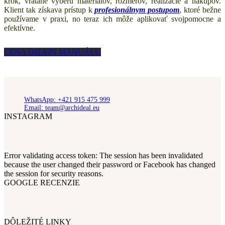
krok, vrátane výberu materiálov, rozmerov, realizácie a nákupov.
Klient tak získava prístup k
profesionálnym postupom
, ktoré bežne
používame v praxi, no teraz ich môže aplikovať svojpomocne a
efektívne.
CENA DIZAJN MANUÁLU
WhatsApp: +421 915 475 999
Email: team@archideal.eu
INSTAGRAM
Error validating access token: The session has been invalidated
because the user changed their password or Facebook has changed
the session for security reasons.
GOOGLE RECENZIE
DÔLEŽITÉ LINKY