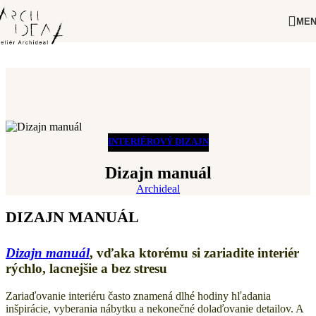
Skip to navigation
Skip to main content
ME
INTERIÉROVÝ DIZAJN
Dizajn manuál
Archideal
DIZAJN MANUÁL
Dizajn manuál
, vďaka ktorému si zariadite interiér
rýchlo, lacnejšie a bez stresu
Zariaďovanie interiéru často znamená dlhé hodiny hľadania
inšpirácie, vyberania nábytku a nekonečné dolaďovanie detailov. A