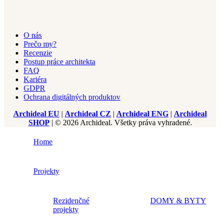
O nás
Prečo my?
Recenzie
Postup práce architekta
FAQ
Kariéra
GDPR
Ochrana digitálných produktov
Archideal EU
|
Archideal CZ
|
Archideal ENG
|
Archideal
SHOP
| © 2026 Archideal. Všetky práva vyhradené.
Home
Projekty
Rezidenčné
DOMY & BYTY
projekty