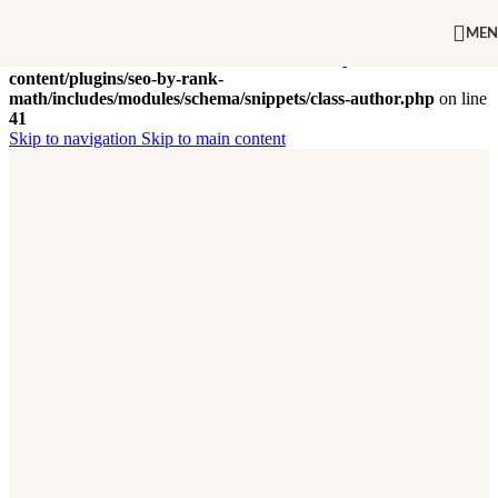
ME
Warning
: Undefined array key "url" in
/data/1/7/17f59b0b-1fc0-
46eb-9376-10f5b85cb0f9/archideal.eu/web/wp-
content/plugins/seo-by-rank-
math/includes/modules/schema/snippets/class-author.php
on line
41
Skip to navigation
Skip to main content