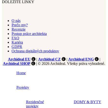
DÔLEŽITÉ LINKY
O nás
Prečo my?
Recenzie
Postup práce architekta
FAQ
Kariéra
GDPR
Ochrana digitálných produktov
Archideal EU
|
Archideal CZ
|
Archideal ENG
|
Archideal SHOP
| © 2026 Archideal. Všetky práva vyhradené.
Home
Projekty
Rezidenčné
DOMY & BYTY
projekty