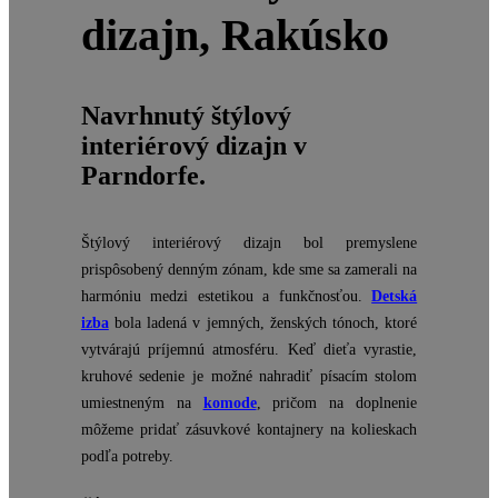
dizajn, Rakúsko
Navrhnutý štýlový
interiérový dizajn v
Parndorfe.
Štýlový interiérový dizajn bol premyslene
prispôsobený denným zónam, kde sme sa zamerali na
harmóniu medzi estetikou a funkčnosťou.
Detská
izba
bola ladená v jemných, ženských tónoch, ktoré
vytvárajú príjemnú atmosféru. Keď dieťa vyrastie,
kruhové sedenie je možné nahradiť písacím stolom
umiestneným na
komode
, pričom na doplnenie
môžeme pridať zásuvkové kontajnery na kolieskach
podľa potreby.