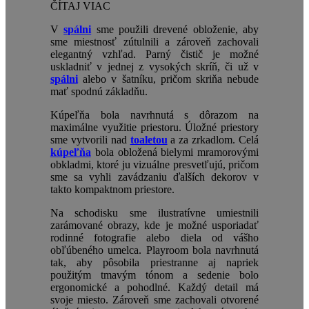
ČÍTAJ VIAC
V
spálni
sme použili drevené obloženie, aby
sme miestnosť zútulnili a zároveň zachovali
elegantný vzhľad. Parný čistič je možné
uskladniť v jednej z vysokých skríň, či už v
spálni
alebo v šatníku, pričom skriňa nebude
mať spodnú základňu.
Kúpeľňa bola navrhnutá s dôrazom na
maximálne využitie priestoru. Úložné priestory
sme vytvorili nad
toaletou
a za zrkadlom. Celá
kúpeľňa
bola obložená bielymi mramorovými
obkladmi, ktoré ju vizuálne presvetľujú, pričom
sme sa vyhli zavádzaniu ďalších dekorov v
takto kompaktnom priestore.
Na schodisku sme ilustratívne umiestnili
zarámované obrazy, kde je možné usporiadať
rodinné fotografie alebo diela od vášho
obľúbeného umelca. Playroom bola navrhnutá
tak, aby pôsobila priestranne aj napriek
použitým tmavým tónom a sedenie bolo
ergonomické a pohodlné. Každý detail má
svoje miesto. Zároveň sme zachovali otvorené