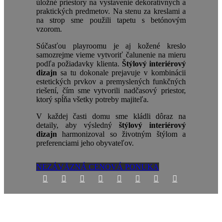
úložné priestory na vystavenie dekoratívnych a
praktických predmetov. Na stenu za kreslami a
na strop sme použili tapetu s betónovým
vzorom.
Súčasťou playroomu je aj kožené kreslo
samozrejme vieme vytvoriť čalunenie na mieru
podľa požiadavky klienta.
Štýlový interiérový
dizajn
sa tu dokonale prejavuje v kombinácii
estetických prvkov a premyslených funkčných
riešení, čím sme vytvorili nadčasový priestor,
ktorý spĺňa všetky potreby majiteľa.
V každej časti domu sme kládli dôraz na
detaily, aby výsledný
štýlový interiérový
dizajn
harmonizoval so životným štýlom a
preferenciami jeho obyvateľov.
NEZÁVÄZNÁ CENOVÁ PONUKA