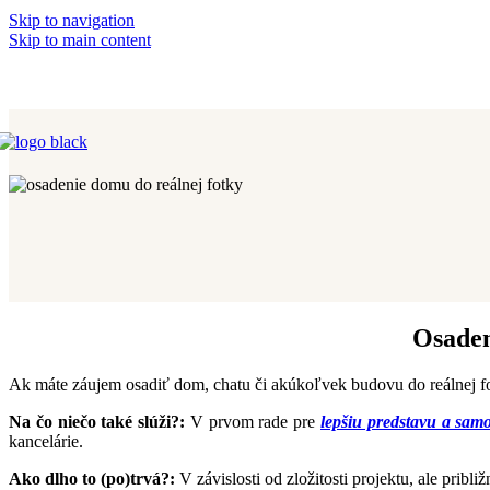
Skip to navigation
Skip to main content
Osaden
Ak máte záujem osadiť dom, chatu či akúkoľvek budovu do reálnej fot
Na čo niečo také slúži?:
V prvom rade pre
lepšiu predstavu a samo
kancelárie.
Ako dlho to (po)trvá?:
V závislosti od zložitosti projektu, ale pribli