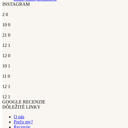
INSTAGRAM
2
0
10
0
21
0
12
1
12
0
10
1
11
0
12
1
12
1
GOOGLE RECENZIE
DÔLEŽITÉ LINKY
O nás
Prečo my?
Recenzie