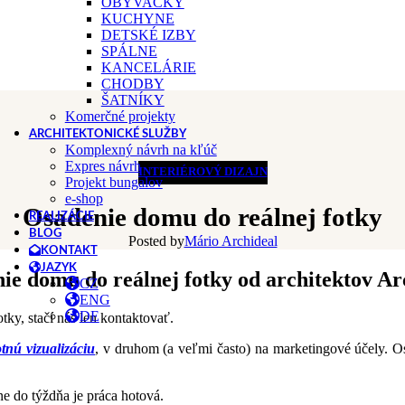
OBÝVAČKY
KUCHYNE
DETSKÉ IZBY
SPÁLNE
KANCELÁRIE
CHODBY
ŠATNÍKY
Komerčné projekty
ARCHITEKTONICKÉ SLUŽBY
Komplexný návrh na kľúč
Expres návrh
INTERIÉROVÝ DIZAJN
Projekt bungalov
e-shop
Osadenie domu do reálnej fotky
REALIZÁCIE
BLOG
Posted by
Mário Archideal
KONTAKT
JAZYK
ie domu do reálnej fotky od architektov Ar
CZ
ENG
DE
ky, stačí nás len kontaktovať.
tnú vizualizáciu
, v druhom (a veľmi často) na marketingové účely. Os
žne do týždňa je práca hotová.