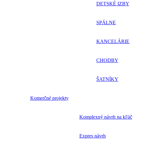
DETSKÉ IZBY
SPÁLNE
KANCELÁRIE
CHODBY
ŠATNÍKY
Komerčné projekty
Komplexný návrh na kľúč
Expres návrh