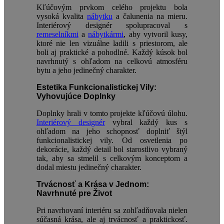
Kľúčovým prvkom celého projektu bola
vysoká kvalita
nábytku
a čalunenia na mieru.
Interiérový designér spolupracoval s
remeselníkmi
a
nábytkármi
, aby vytvoril kusy,
ktoré nie len vizuálne ladili s priestorom, ale
boli aj praktické a pohodlné. Každý kúsok bol
navrhnutý s ohľadom na celkovú atmosféru
bytu a jeho jedinečný charakter.
Estetika Funkcionalistickej Vily:
Vyhovujúce Doplnky
Doplnky hrali v tomto projekte kľúčovú úlohu.
Interiérový designér
vybral každý kus s
ohľadom na jeho schopnosť doplniť štýl
funkcionalistickej vily. Od osvetlenia po
dekorácie, každý detail bol starostlivo vybraný
tak, aby sa stmelil s celkovým konceptom a
dodal miestu jedinečný charakter.
Trvácnosť a Krása v Jednom:
Navrhnuté pre Život
Pri navrhovaní interiéru sa zohľadňovala nielen
súčasná krása, ale aj trvácnosť a praktickosť.