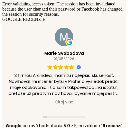
Error validating access token: The session has been invalidated
because the user changed their password or Facebook has changed
the session for security reasons.
GOOGLE RECENZIE
Marie Svobodova
01/05/2026
S firmou Archideal mám tú najlepšiu skúsenosť.
Navrhovali mi interiér bytu v Prahe a výsledok predčil
moje očakávania. Išla som takpovediac „na istotu“,
pretože už predtým navrhovali bývanie mojej sestre,
ktorá bola nadšená. A niet nad to, keď máte takéto
Čítaj viac
osobné odporúčanie priamo z rodiny!
Na tíme oceňujem predovšetkým ich vysokú
odbornosť kombinovanú s neuveriteľnou
ústretovosťou. Celý proces bol vďaka ich
Google
celkové hodnotenie
5.0
z 5,
na základe
19 recenzií