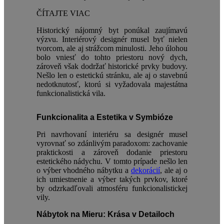
ČÍTAJTE VIAC
Historický nájomný byt ponúkal zaujímavú
výzvu. Interiérový designér musel byť nielen
tvorcom, ale aj strážcom minulosti. Jeho úlohou
bolo vniesť do tohto priestoru nový dych,
zároveň však dodržať historické prvky budovy.
Nešlo len o estetickú stránku, ale aj o stavebnú
nedotknutosť, ktorú si vyžadovala majestátna
funkcionalistická vila.
Funkcionalita a Estetika v Symbióze
Pri navrhovaní interiéru sa designér musel
vyrovnať so zdánlivým paradoxom: zachovanie
praktickosti a zároveň dodanie priestoru
estetického nádychu. V tomto prípade nešlo len
o výber vhodného nábytku a
dekorácií
, ale aj o
ich umiestnenie a výber takých prvkov, ktoré
by odzrkadľovali atmosféru funkcionalistickej
vily.
Nábytok na Mieru: Krása v Detailoch