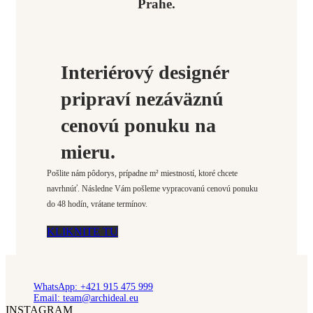
Prahe.
Interiérový designér
pripraví nezáväznú
cenovú ponuku na
mieru.
Pošlite nám pôdorys, prípadne m² miestností, ktoré chcete
navrhnúť. Následne Vám pošleme vypracovanú cenovú ponuku
do 48 hodín, vrátane termínov.
KLIKNITE TU
WhatsApp: +421 915 475 999
Email: team@archideal.eu
INSTAGRAM