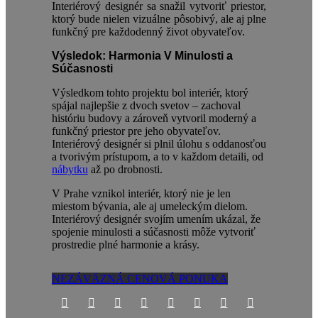
Interiérový designér sa snažil vytvoriť priestor,
ktorý bude nielen vizuálne pôsobivý, ale aj plne
funkčný pre každodenný život obyvateľov.
Výsledok: Harmonia V Minulosti a
Súčasnosti
Výsledkom tohto projektu bol interiér, ktorý
spájal najlepšie z dvoch svetov – zachoval
históriu budovy a zároveň vytvoril moderný a
funkčný priestor pre jeho obyvateľov.
Interiérový designér si plnil úlohu s oddanosťou
a tvorivým prístupom, a to v každom detaili, od
nábytku
až po drobnosti.
V Prahe vznikol interiér, ktorý nie je len
miestom bývania, ale aj umeleckým dielom.
Interiérový designér svojím umením ukázal, že
spojenie minulosti a súčasnosti môže vytvoriť
prostredie plné harmonie a krásy.
NEZÁVÄZNÁ CENOVÁ PONUKA