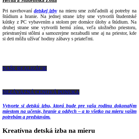
Herná a Študentská Zóna
Pri navrhovaní
detskej izby
na mieru sme zohľadnili aj potreby na
štúdium a hranie. Na jednej strane izby sme vytvorili študentské
kútiky z PC vybavením a stolom pre domáce úlohy a štúdium. Na
druhej strane sme vytvorili hernú zónu, veľa uložného priestoru,
priestranými stôlmi a samozrejme nezabudli sme aj na priestor, kde
si deti môžu užívať hodiny zábavy s priateľmi.
NAŠE REALIZÁCIE
NEZÁVÄZNÁ CENOVÁ PONUKA
Vytvorte si detskú izbu, ktorá bude pre vašu rodinu dokonalým
miestom na učenie, hranie a oddych – a to všetko na mieru vašim
potrebám a predstavám.
Kreatívna detská izba na mieru