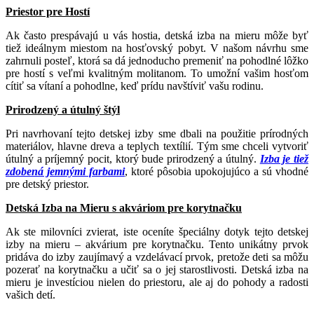
Priestor pre Hostí
Ak často prespávajú u vás hostia, detská izba na mieru môže byť
tiež ideálnym miestom na hosťovský pobyt. V našom návrhu sme
zahrnuli posteľ, ktorá sa dá jednoducho premeniť na pohodlné lôžko
pre hostí s veľmi kvalitným molitanom. To umožní vašim hosťom
cítiť sa vítaní a pohodlne, keď prídu navštíviť vašu rodinu.
Prirodzený a útulný štýl
Pri navrhovaní tejto detskej izby sme dbali na použitie prírodných
materiálov, hlavne dreva a teplych textílií. Tým sme chceli vytvoriť
útulný a príjemný pocit, ktorý bude prirodzený a útulný.
Izba je tiež
zdobená jemnými farbami
, ktoré pôsobia upokojujúco a sú vhodné
pre detský priestor.
Detská Izba na Mieru s akváriom pre korytnačku
Ak ste milovníci zvierat, iste oceníte špeciálny dotyk tejto detskej
izby na mieru – akvárium pre korytnačku. Tento unikátny prvok
pridáva do izby zaujímavý a vzdelávací prvok, pretože deti sa môžu
pozerať na korytnačku a učiť sa o jej starostlivosti. Detská izba na
mieru je investíciou nielen do priestoru, ale aj do pohody a radosti
vašich detí.