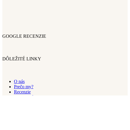
GOOGLE RECENZIE
DÔLEŽITÉ LINKY
O nás
Prečo my?
Recenzie
Postup práce architekta
FAQ
Kariéra
GDPR
Ochrana digitálných produktov
Archideal EU
|
Archideal CZ
|
Archideal ENG
|
Archideal