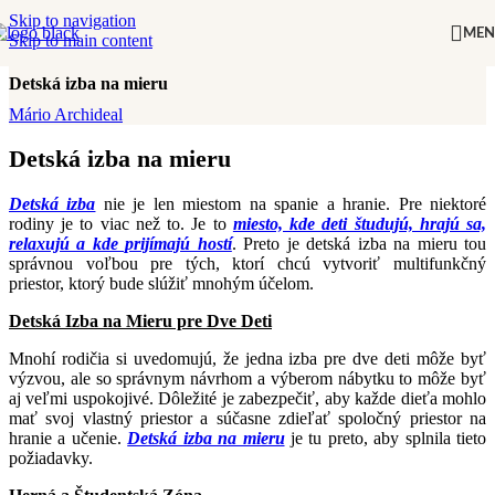
Skip to navigation
ME
Skip to main content
INTERIÉROVÝ DIZAJN
Detská izba na mieru
Mário Archideal
Detská izba na mieru
Detská izba
nie je len miestom na spanie a hranie. Pre niektoré
rodiny je to viac než to. Je to
miesto, kde deti študujú, hrajú sa,
relaxujú a kde prijímajú hostí
. Preto je detská izba na mieru tou
správnou voľbou pre tých, ktorí chcú vytvoriť multifunkčný
priestor, ktorý bude slúžiť mnohým účelom.
Detská Izba na Mieru pre Dve Deti
Mnohí rodičia si uvedomujú, že jedna izba pre dve deti môže byť
výzvou, ale so správnym návrhom a výberom nábytku to môže byť
aj veľmi uspokojivé. Dôležité je zabezpečiť, aby každe dieťa mohlo
mať svoj vlastný priestor a súčasne zdieľať spoločný priestor na
hranie a učenie.
Detská izba na mieru
je tu preto, aby splnila tieto
požiadavky.